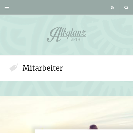
R
S
S
Mitarbeiter