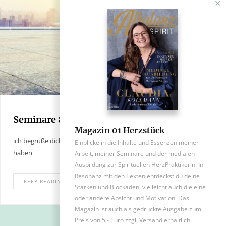
✕
Seminare & Spezielles
Magazin 01 Herzstück
ich begrüße dich zu den Specials, die sich in meiner Arbeit ergeben
Einblicke in die Inhalte und Essenzen meiner
haben
Arbeit, meiner Seminare und der medialen
Ausbildung zur Spirituellen HerzPraktikerin. In
Resonanz mit den Texten entdeckst du deine
KEEP READING
Stärken und Blockaden, vielleicht auch die eine
oder andere Absicht und Motivation. Das
Magazin ist auch als gedruckte Ausgabe zum
Preis von 5,- Euro zzgl. Versand erhältlich.