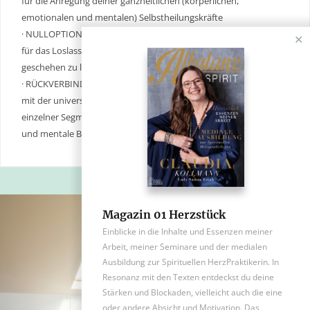
für die Anregung deiner ganzheitlichen (körperlichen,
emotionalen und mentalen) Selbstheilungskräfte
· NULLOPTION
✕
für das Loslassen und den Rückzug, um dein Neuwerden
geschehen zu lassen
· RÜCKVERBINDUNG
mit der universalen Ordnung, um die harmonische Ausrichtung
einzelner Segmente (Chakren, Organe, Körperteile, emotionale
und mentale Bereiche) geschehen zu lassen
Magazin 01 Herzstück
Einblicke in die Inhalte und Essenzen meiner
Arbeit, meiner Seminare und der medialen
Ausbildung zur Spirituellen HerzPraktikerin. In
Resonanz mit den Texten entdeckst du deine
Stärken und Blockaden, vielleicht auch die eine
oder andere Absicht und Motivation. Das