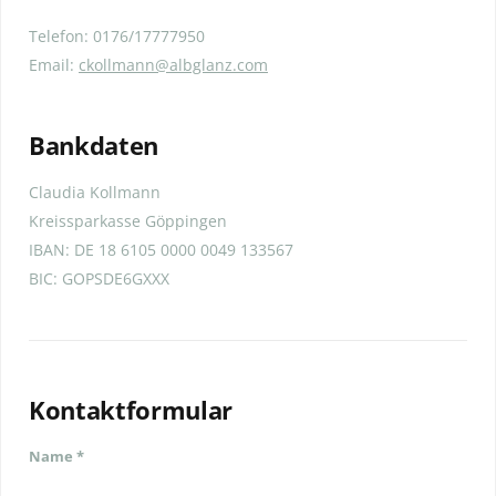
Telefon: 0176/17777950
Email:
ckollmann@albglanz.com
Bankdaten
Claudia Kollmann
Kreissparkasse Göppingen
IBAN: DE 18 6105 0000 0049 133567
BIC: GOPSDE6GXXX
Kontaktformular
Name *