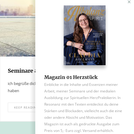
✕
Seminare & Spezielles
Magazin 01 Herzstück
ich begrüße dich zu den Specials, die sich in meiner Arbeit ergeben
Einblicke in die Inhalte und Essenzen meiner
haben
Arbeit, meiner Seminare und der medialen
Ausbildung zur Spirituellen HerzPraktikerin. In
Resonanz mit den Texten entdeckst du deine
KEEP READING
Stärken und Blockaden, vielleicht auch die eine
oder andere Absicht und Motivation. Das
Magazin ist auch als gedruckte Ausgabe zum
Preis von 5,- Euro zzgl. Versand erhältlich.