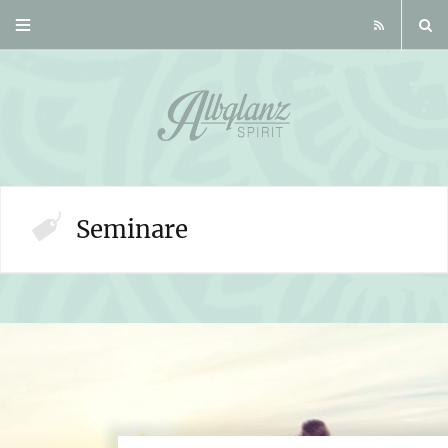
R
S
S
Seminare