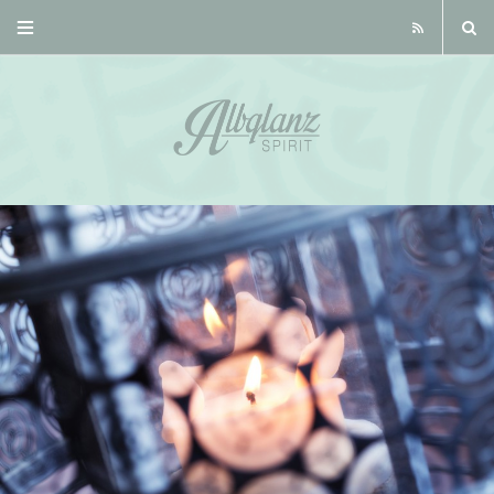
R
S
S